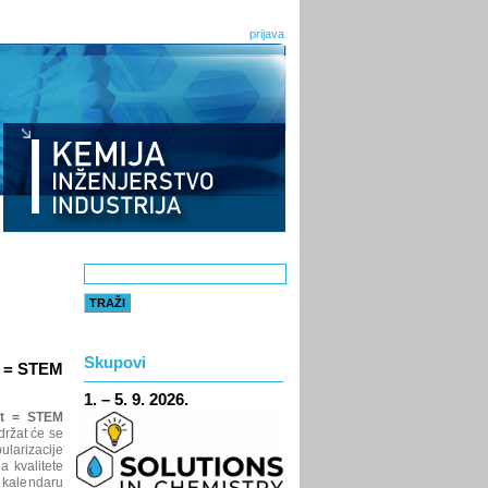
prijava
Skupovi
t = STEM
1. – 5. 9. 2026.
st = STEM
držat će se
ularizacije
a kvalitete
 kalendaru