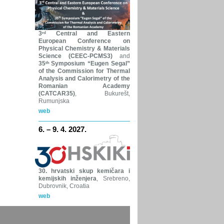
3ʳᵈ Central and Eastern
European Conference on
Physical Chemistry & Materials
Science (CEEC-PCMS3)
and
35ᵗʰ Symposium “Eugen Segal”
of the Commission for Thermal
Analysis and Calorimetry of the
Romanian Academy
(CATCAR35)
, Bukurešt,
Rumunjska
web
6. – 9. 4. 2027.
30. hrvatski skup kemičara i
kemijskih inženjera
, Srebreno,
Dubrovnik, Croatia
web