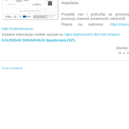
događanja.
Posjetite nas i pridružite se promoc
povezuju znanost, kreativnost i održivost!
Prijava na radionice:
https://cjelo
hdki.hr/stem/prijava/
Dodatne informacije možete saznati na:
https://cjelozivotno-fkit-hdki.hr/stem/
KALENDAR DOGAĐANJA lipanj/srpanj 2025.
Zdenko 
24. 6. 2
Popis obavijesti