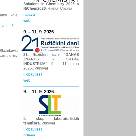
Solutions in Chemistry 2026 ×
RiChem2026
, Rijeka, Croatia
najava
ijama koje
web
zivotno-fkit-
9. – 11. 9. 2026.
Blažeković
21. Ružičkini dani "DANAS
025. u 07:57
ZNANOST – SUTRA
INDUSTRIJA"
, 9. – 11. rujna
2025., Vukovar
i. obavijest
web
9. – 11. 9. 2026.
II. skup laboratorijskih
tehničara
, Vukovar
i. obavijest
prijava