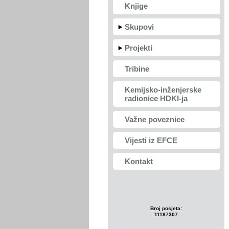
Knjige
Skupovi
Projekti
Tribine
Kemijsko-inženjerske
radionice HDKI-ja
Važne poveznice
Vijesti iz EFCE
Kontakt
Broj posjeta:
11187307