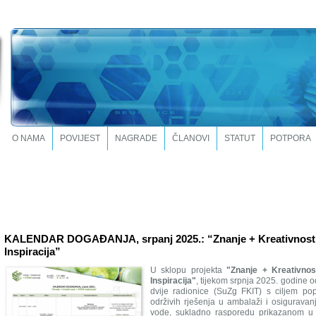
O NAMA
POVIJEST
NAGRADE
ČLANOVI
STATUT
POTPORA
KALENDAR DOGAĐANJA, srpanj 2025.: “Znanje + Kreativnos
Inspiracija”
U sklopu projekta
"Znanje + Kreativno
Inspiracija"
, tijekom srpnja 2025. godine o
dvije radionice (SuZg FKIT) s ciljem pop
održivih rješenja u ambalaži i osiguravanj
vode, sukladno rasporedu prikazanom u