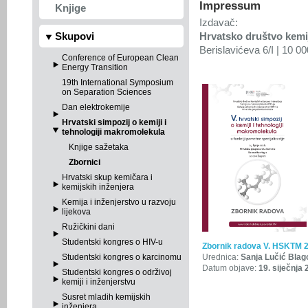
Impressum
Knjige
Izdavač:
Skupovi
Hrvatsko društvo kemij
Berislavićeva 6/I | 10 0
Conference of European Clean
Energy Transition
19th International Symposium
on Separation Sciences
Dan elektrokemije
Hrvatski simpozij o kemiji i
tehnologiji makromolekula
Knjige sažetaka
Zbornici
Hrvatski skup kemičara i
kemijskih inženjera
Kemija i inženjerstvo u razvoju
lijekova
Ružičkini dani
Studentski kongres o HIV-u
Zbornik radova V. HSKTM 
Studentski kongres o karcinomu
Urednica:
Sanja Lučić Blag
Datum objave:
19. siječnja 
Studentski kongres o održivoj
kemiji i inženjerstvu
Susret mladih kemijskih
inženjera