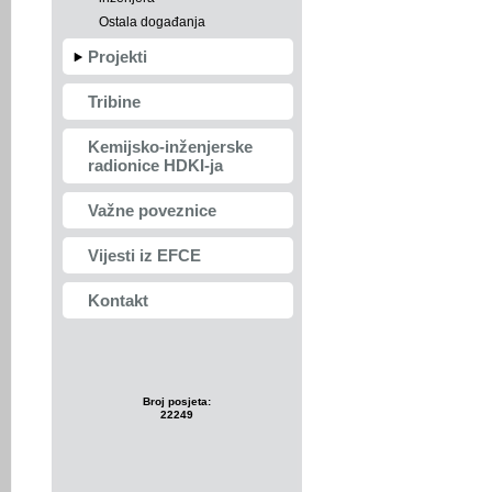
Ostala događanja
Projekti
Tribine
Kemijsko-inženjerske
radionice HDKI-ja
Važne poveznice
Vijesti iz EFCE
Kontakt
Broj posjeta:
22249