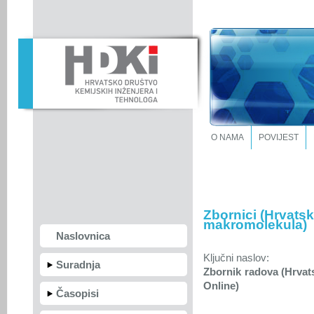
O NAMA
POVIJEST
Zbornici (Hrvatski
makromolekula)
Naslovnica
Ključni naslov:
Suradnja
Zbornik radova (Hrvats
Online)
Časopisi