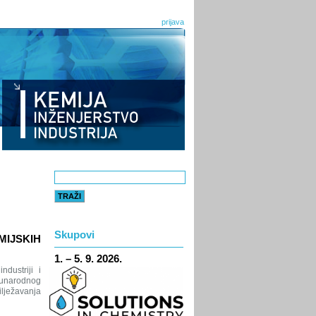
prijava
Skupovi
MIJSKIH
1. – 5. 9. 2026.
dustriji i
đunarodnog
ilježavanja