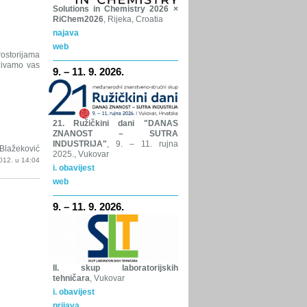
Solutions in Chemistry 2026 ×
RiChem2026
, Rijeka, Croatia
najava
web
ostorijama
zivamo vas
9. – 11. 9. 2026.
21. Ružičkini dani "DANAS
ZNANOST – SUTRA
INDUSTRIJA"
, 9. – 11. rujna
Blažeković
2025., Vukovar
012. u 14:04
i. obavijest
web
9. – 11. 9. 2026.
II. skup laboratorijskih
tehničara
, Vukovar
i. obavijest
prijava