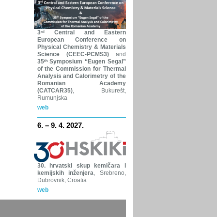
3ʳᵈ Central and Eastern
European Conference on
Physical Chemistry & Materials
Science (CEEC-PCMS3)
and
35ᵗʰ Symposium “Eugen Segal”
of the Commission for Thermal
Analysis and Calorimetry of the
Romanian Academy
(CATCAR35)
, Bukurešt,
Rumunjska
web
6. – 9. 4. 2027.
30. hrvatski skup kemičara i
kemijskih inženjera
, Srebreno,
Dubrovnik, Croatia
web