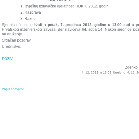
DNEVNI RED:
1. Izvještaj izdavačke djelatnosti HDKI u 2012. godini
2. Rasprava
3. Razno
Sjednica će se održati u
petak, 7. prosinca 2012. godine u 13,00 sati
u pr
Hrvatskog inženjerskog saveza, Berislavićeva 6/I, soba 14. Nakon sjednice po
na druženje.
Srdačan pozdrav,
Uredništvo.
POZIV
Zdenko 
4. 12. 2012. u 13:52
Uređeno:
4. 12. 2
Popis obavijesti