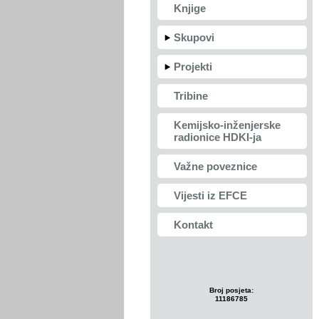
Knjige
Skupovi
Projekti
Tribine
Kemijsko-inženjerske
radionice HDKI-ja
Važne poveznice
Vijesti iz EFCE
Kontakt
Broj posjeta:
11186785