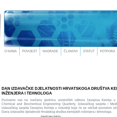
O NAMA
POVIJEST
NAGRADE
ČLANOVI
STATUT
POTPORA
DAN IZDAVAČKE DJELATNOSTI HRVATSKOGA DRUŠTVA KE
INŽENJERA I TEHNOLOGA
Pozivamo vas na svečanu sjednicu uredničkih odbora časopisa Kemija u in
Chemical and Biochemical Engineering Quarterly, Izdavačkog savjeta i Me
izdavačkog savjeta časopisa Kemija u industriji koja će se održati povodom ob
Dana izdavačke djelatnosti Hrvatskog društva kemijskih inženjera i tehnologa.