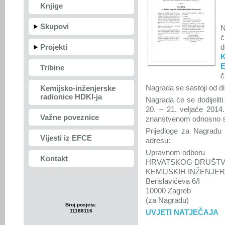
Knjige
Skupovi
N
č
Projekti
d
K
E
Tribine
č
Nagrada se sastoji od di
Kemijsko-inženjerske
radionice HDKI-ja
Nagrada će se dodijelit
20. – 21. veljače 2014
Važne poveznice
znanstvenom odnosno st
Prijedloge za Nagradu 
Vijesti iz EFCE
adresu:
Upravnom odboru
Kontakt
HRVATSKOG DRUŠT
KEMIJSKIH INŽENJE
Berislavićeva 6/I
10000 Zagreb
(za Nagradu)
Broj posjeta:
11188116
UVJETI NATJEČAJA