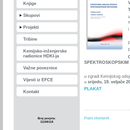
Knjige
Skupovi
m
Projekti
i
Tribine
P
Kemijsko-inženjerske
radionice HDKI-ja
SPEKTROSKOPSKIM
Važne poveznice
u zgradi Kemijskog ods
Vijesti iz EFCE
u
srijedu, 19. veljače 2
PLAKAT
Kontakt
Popis obavijesti
Broj posjeta:
11188118