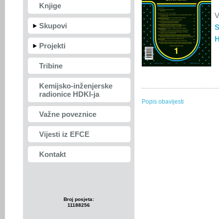
Knjige
V
Skupovi
S
H
Projekti
Tribine
Kemijsko-inženjerske
radionice HDKI-ja
Popis obavijesti
Važne poveznice
Vijesti iz EFCE
Kontakt
Broj posjeta:
11188256