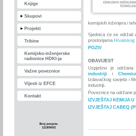
Knjige
Skupovi
kemijskih inženjera i te
Projekti
Sjednica će se održati 
prostorijama
Hrvatskog 
Tribine
POZIV
Kemijsko-inženjerske
radionice HDKI-ja
OBAVIJEST
Uspješno je održana 
Važne poveznice
industriji
i
Chemic
Izdavačkog savjeta i M
Vijesti iz EFCE
industriji.
Poveznice na održane pr
Kontakt
IZVJEŠTAJ KEMIJA U 
IZVJEŠTAJ CABEQ (P
Broj posjeta:
11185652