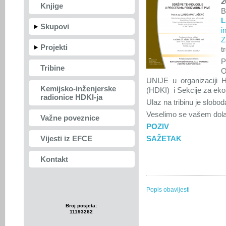
2
Knjige
B
L
Skupovi
i
Z
Projekti
t
P
Tribine
O
UNIJE u organizaciji H
Kemijsko-inženjerske
(HDKI) i Sekcije za eko
radionice HDKI-ja
Ulaz na tribinu je slobod
Veselimo se vašem dol
Važne poveznice
POZIV
Vijesti iz EFCE
SAŽETAK
Kontakt
Popis obavijesti
Broj posjeta:
11193262