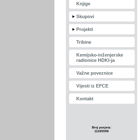
Knjige
Skupovi
Projekti
Tribine
Kemijsko-inženjerske
radionice HDKI-ja
Važne poveznice
Vijesti iz EFCE
Kontakt
Broj posjeta:
11185598