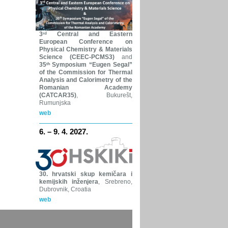
3ʳᵈ Central and Eastern
European Conference on
Physical Chemistry & Materials
Science (CEEC-PCMS3)
and
35ᵗʰ Symposium “Eugen Segal”
of the Commission for Thermal
Analysis and Calorimetry of the
Romanian Academy
(CATCAR35)
, Bukurešt,
Rumunjska
web
6. – 9. 4. 2027.
30. hrvatski skup kemičara i
kemijskih inženjera
, Srebreno,
Dubrovnik, Croatia
web