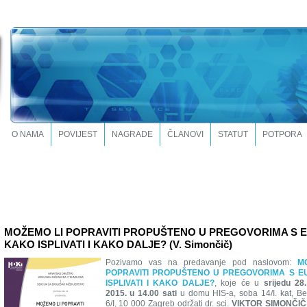
O NAMA
POVIJEST
NAGRADE
ČLANOVI
STATUT
POTPORA
MOŽEMO LI POPRAVITI PROPUŠTENO U PREGOVORIMA S E
KAKO ISPLIVATI I KAKO DALJE? (V. Simončič)
Pozivamo vas na predavanje pod naslovom:
M
POPRAVITI PROPUŠTENO U PREGOVORIMA S E
ISPLIVATI I KAKO DALJE?
, koje će u
srijedu 28.
2015. u 14.00 sati
u domu HIS-a, soba 14/I. kat, Ber
6/I, 10 000 Zagreb održati dr. sci.
VIKTOR SIMONČIČ