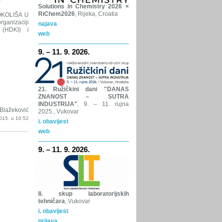
Solutions in Chemistry 2026 ×
RiChem2026
, Rijeka, Croatia
 OKOLIŠA U
nizaciji
najava
a (HDKI) i
web
9. – 11. 9. 2026.
21. Ružičkini dani "DANAS
ZNANOST – SUTRA
INDUSTRIJA"
, 9. – 11. rujna
Blažeković
2025., Vukovar
2015. u 10:52
i. obavijest
web
9. – 11. 9. 2026.
II. skup laboratorijskih
tehničara
, Vukovar
i. obavijest
prijava