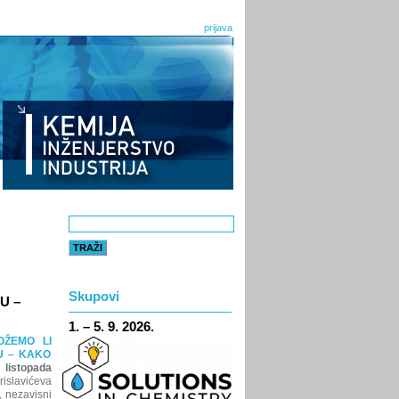
prijava
Skupovi
U –
1. – 5. 9. 2026.
OŽEMO LI
U – KAKO
 listopada
islavićeva
, nezavisni