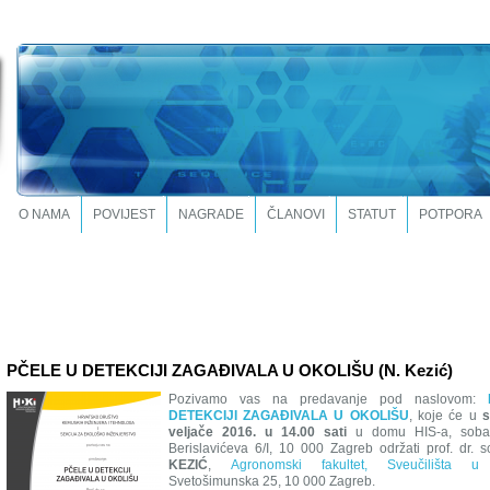
O NAMA
POVIJEST
NAGRADE
ČLANOVI
STATUT
POTPORA
PČELE U DETEKCIJI ZAGAĐIVALA U OKOLIŠU (N. Kezić)
Pozivamo vas na predavanje pod naslovom:
DETEKCIJI ZAGAĐIVALA U OKOLIŠU
, koje će u
s
veljače 2016. u 14.00 sati
u domu HIS-a, soba 1
Berislavićeva 6/I, 10 000 Zagreb održati prof. dr. 
KEZIĆ
,
Agronomski fakultet, Sveučilišta u
Svetošimunska 25, 10 000 Zagreb.