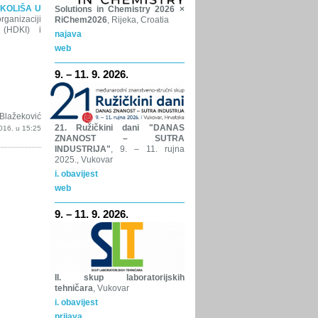
OKOLIŠA U
Solutions in Chemistry 2026 ×
ganizaciji
RiChem2026
, Rijeka, Croatia
a (HDKI) i
najava
web
9. – 11. 9. 2026.
Blažeković
21. Ružičkini dani "DANAS
016. u 15:25
ZNANOST – SUTRA
INDUSTRIJA"
, 9. – 11. rujna
2025., Vukovar
i. obavijest
web
9. – 11. 9. 2026.
II. skup laboratorijskih
tehničara
, Vukovar
i. obavijest
prijava