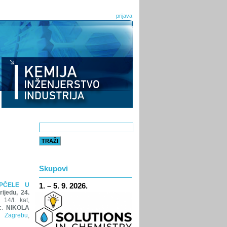
prijava
Skupovi
1. – 5. 9. 2026.
PČELE U
rijedu, 24.
4/I. kat,
sc.
NIKOLA
 Zagrebu
,