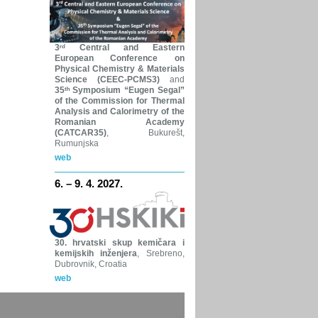
3ʳᵈ Central and Eastern
European Conference on
Physical Chemistry & Materials
Science (CEEC-PCMS3)
and
35ᵗʰ Symposium “Eugen Segal”
of the Commission for Thermal
Analysis and Calorimetry of the
Romanian Academy
(CATCAR35)
, Bukurešt,
Rumunjska
web
6. – 9. 4. 2027.
30. hrvatski skup kemičara i
kemijskih inženjera
, Srebreno,
Dubrovnik, Croatia
web