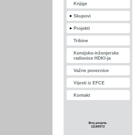
Knjige
Skupovi
Projekti
Tribine
Kemijsko-inženjerske
radionice HDKI-ja
Važne poveznice
Vijesti iz EFCE
Kontakt
Broj posjeta:
11185572