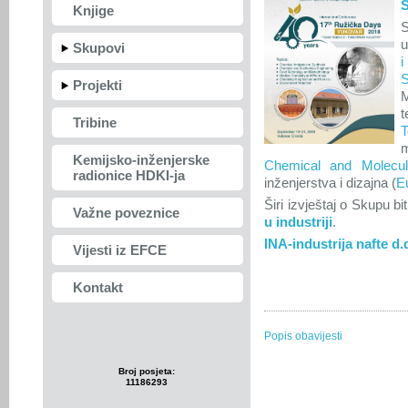
Knjige
S
u
Skupovi
i
S
Projekti
t
Tribine
T
m
Kemijsko-inženjerske
Chemical and Molecul
radionice HDKI-ja
inženjerstva i dizajna (
E
Širi izvještaj o Skupu b
Važne poveznice
u industriji
.
INA-industrija nafte d.
Vijesti iz EFCE
Kontakt
Popis obavijesti
Broj posjeta:
11186293