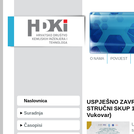
O NAMA
POVIJEST
Naslovnica
USPJEŠNO ZAV
STRUČNI SKUP 17.
Suradnja
Vukovar)
U
Časopisi