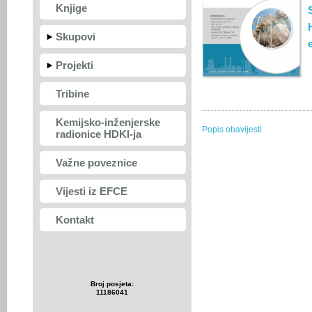
Knjige
Skupovi
Projekti
Tribine
Kemijsko-inženjerske
Popis obavijesti
radionice HDKI-ja
Važne poveznice
Vijesti iz EFCE
Kontakt
Broj posjeta:
11186041