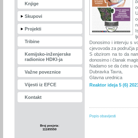
b
Knjige
o
U
Skupovi
o
n
Projekti
I
l
Tribine
Donosimo i intervju s v
cjevovoda za područja
Kemijsko-inženjerske
S obzirom na to da nam s
radionice HDKI-ja
donosimo i članak magis
Nadamo se da ćete u ovi
Dubravka Tavra,
Važne poveznice
Glavna urednica
Vijesti iz EFCE
Reaktor ideja 5 (6) 202
Kontakt
Popis obavijesti
Broj posjeta:
11185550