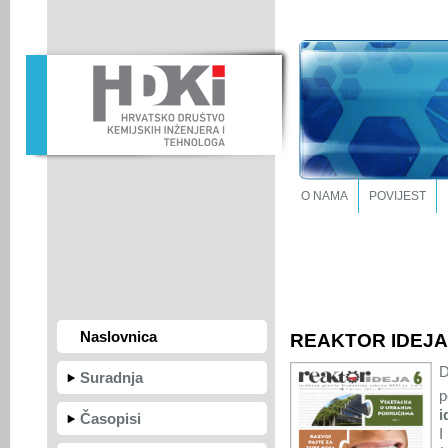
O NAMA
POVIJEST
Naslovnica
REAKTOR IDEJA 5
D
Suradnja
p
i
Časopisi
I