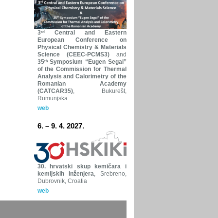
3ʳᵈ Central and Eastern
European Conference on
Physical Chemistry & Materials
Science (CEEC-PCMS3)
and
35ᵗʰ Symposium “Eugen Segal”
of the Commission for Thermal
Analysis and Calorimetry of the
Romanian Academy
(CATCAR35)
, Bukurešt,
Rumunjska
web
6. – 9. 4. 2027.
30. hrvatski skup kemičara i
kemijskih inženjera
, Srebreno,
Dubrovnik, Croatia
web