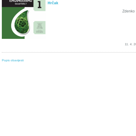
Hrčak
Zdenko 
11. 4. 
Popis obavijesti