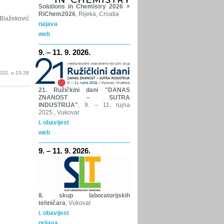
Solutions in Chemistry 2026 ×
RiChem2026
, Rijeka, Croatia
Blažeković
najava
web
9. – 11. 9. 2026.
2022. u 23:28
21. Ružičkini dani "DANAS
ZNANOST – SUTRA
INDUSTRIJA"
, 9. – 11. rujna
2025., Vukovar
i. obavijest
web
9. – 11. 9. 2026.
II. skup laboratorijskih
tehničara
, Vukovar
i. obavijest
prijava