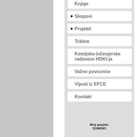
Knjige
Skupovi
Projekti
Tribine
Kemijsko-inženjerske
radionice HDKI-ja
Važne poveznice
Vijesti iz EFCE
Kontakt
Broj posjeta:
11186541