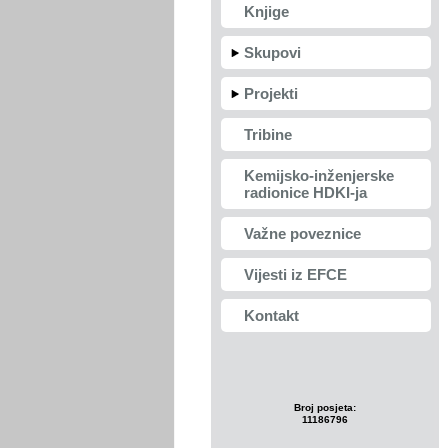
Knjige
Skupovi
Projekti
Tribine
Kemijsko-inženjerske
radionice HDKI-ja
Važne poveznice
Vijesti iz EFCE
Kontakt
Broj posjeta:
11186796