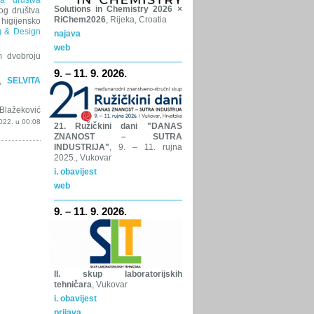
ga društva
Solutions in Chemistry 2026 ×
og društva
RiChem2026
, Rijeka, Croatia
higijensko
g & Design
najava
web
m dvobroju
9. – 11. 9. 2026.
,
SELVITA
Blažeković
022. u 00:08
21. Ružičkini dani "DANAS
ZNANOST – SUTRA
INDUSTRIJA"
, 9. – 11. rujna
2025., Vukovar
i. obavijest
web
9. – 11. 9. 2026.
II. skup laboratorijskih
tehničara
, Vukovar
i. obavijest
prijava