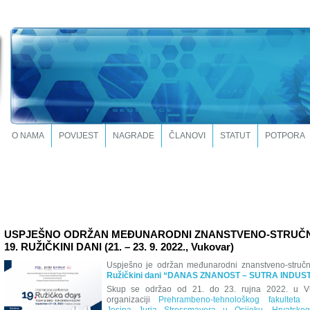
O NAMA
POVIJEST
NAGRADE
ČLANOVI
STATUT
POTPORA
USPJEŠNO ODRŽAN MEĐUNARODNI ZNANSTVENO-STRUČN
19. RUŽIČKINI DANI (21. – 23. 9. 2022., Vukovar)
Uspješno je održan međunarodni znanstveno-struč
Ružičkini dani “DANAS ZNANOST – SUTRA INDUS
Skup se održao od 21. do 23. rujna 2022. u V
organizaciji
Prehrambeno-tehnološkog fakulteta S