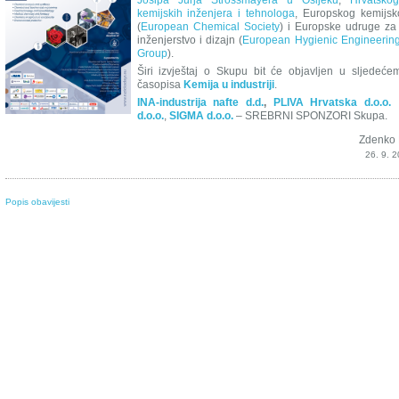
Josipa Jurja Strossmayera u Osijeku
,
Hrvatsko
kemijskih inženjera i tehnologa
, Europskog kemijsk
(
European Chemical Society
) i Europske udruge za 
inženjerstvo i dizajn (
European Hygienic Engineerin
Group
).
Širi izvještaj o Skupu bit će objavljen u sljedeće
časopisa
Kemija u industriji
.
INA-industrija nafte d.d.
,
PLIVA Hrvatska d.o.o.
d.o.o.
,
SIGMA d.o.o.
– SREBRNI SPONZORI Skupa.
Zdenko 
26. 9. 2
Popis obavijesti