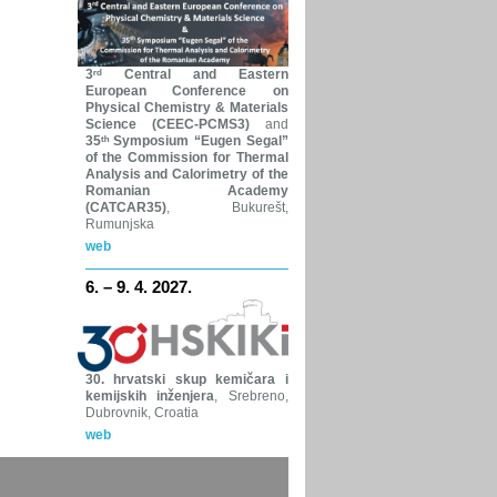
3ʳᵈ Central and Eastern
European Conference on
Physical Chemistry & Materials
Science (CEEC-PCMS3)
and
35ᵗʰ Symposium “Eugen Segal”
of the Commission for Thermal
Analysis and Calorimetry of the
Romanian Academy
(CATCAR35)
, Bukurešt,
Rumunjska
web
6. – 9. 4. 2027.
30. hrvatski skup kemičara i
kemijskih inženjera
, Srebreno,
Dubrovnik, Croatia
web