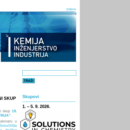
prijava
Skupovi
I SKUP
1. – 5. 9. 2026.
ni skup
19.
TRIJA”
.
ukovaru u
veučilišta