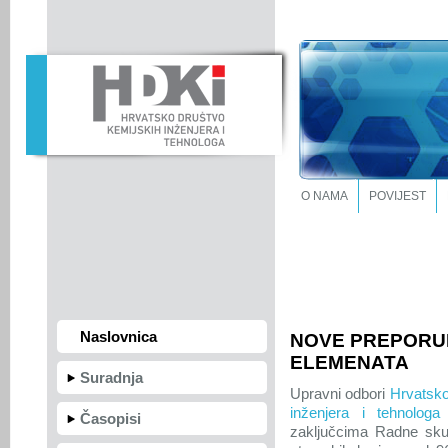
O NAMA
POVIJEST
Naslovnica
NOVE PREPORUK
ELEMENATA
Suradnja
Upravni odbori
Hrvatsko
inženjera i tehnologa
p
Časopisi
zaključcima
Radne sku