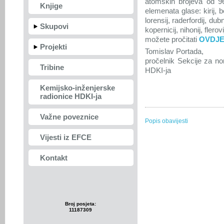
atomskih brojeva od 9
Knjige
elemenata glase: kirij, ber
lorensij, raderfordij, dubn
Skupovi
kopernicij, nihonij, fler
možete pročitati
OVDJ
Projekti
Tomislav Portada,
pročelnik Sekcije za no
Tribine
HDKI-ja
Kemijsko-inženjerske
radionice HDKI-ja
Važne poveznice
Popis obavijesti
Vijesti iz EFCE
Kontakt
Broj posjeta:
11187309