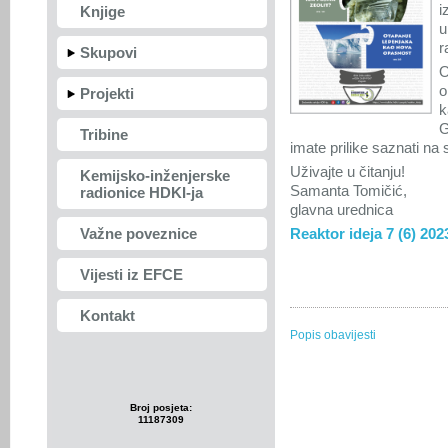
i
Knjige
u
r
Skupovi
O
o
Projekti
k
G
Tribine
imate prilike saznati na
Uživajte u čitanju!
Kemijsko-inženjerske
Samanta Tomičić,
radionice HDKI-ja
glavna urednica
Važne poveznice
Reaktor ideja 7 (6) 202
Vijesti iz EFCE
Kontakt
Popis obavijesti
Broj posjeta:
11187309